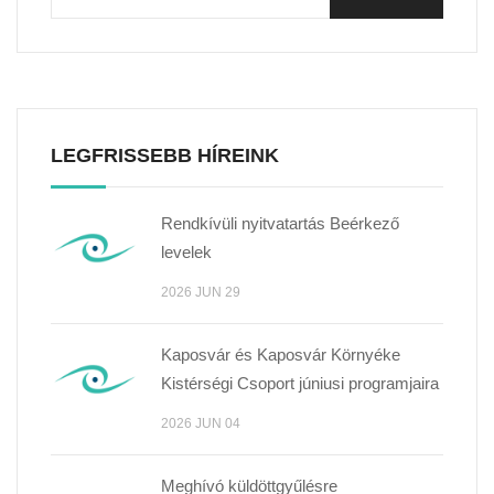
LEGFRISSEBB HÍREINK
Rendkívüli nyitvatartás Beérkező
levelek
2026 JUN 29
Kaposvár és Kaposvár Környéke
Kistérségi Csoport júniusi programjaira
2026 JUN 04
Meghívó küldöttgyűlésre