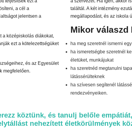
t teljesítsék ezt a
a szervezet. Ha igen, akkor i
síteni, a cél a
találtál. A két intézmény ezu
laltságot jelentsen a
megállapodást, és az iskola 
Mikor válaszd
 a középiskolás diákokat,
ánják ezt a kötelezettségüket
ha meg szeretnél ismerni egy 
ha ismeretségbe szeretnél kerü
életüket, munkájukat
észségeihez, és az Egyesület
ha szeretnéd megtanulni tapas
ek megfelelően.
látássérülteknek
ha szívesen segítenél látáss
rendezvényeiken.
zz köztünk, és tanulj belőle empátiát, 
lytállást nehezített életkörülmények kö