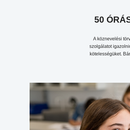
50 ÓRÁ
A köznevelési tör
szolgálatot igazolni
kötelességüket. Bár