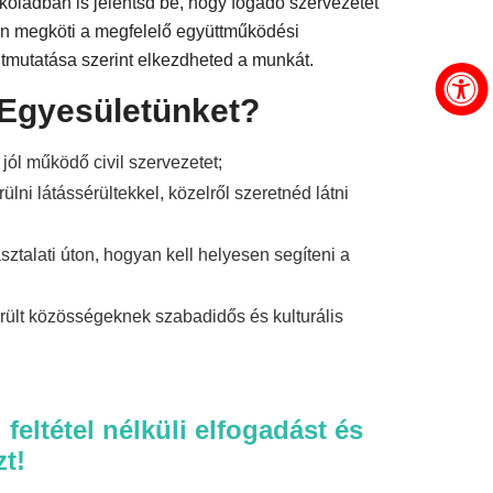
skoládban is jelentsd be, hogy fogadó szervezetet
tán megköti a megfelelő együttműködési
útmutatása szerint elkezdheted a munkát.
 Egyesületünket?
jól működő civil szervezetet;
lni látássérültekkel, közelről szeretnéd látni
ztalati úton, hogyan kell helyesen segíteni a
érült közösségeknek szabadidős és kulturális
feltétel nélküli elfogadást és
zt!