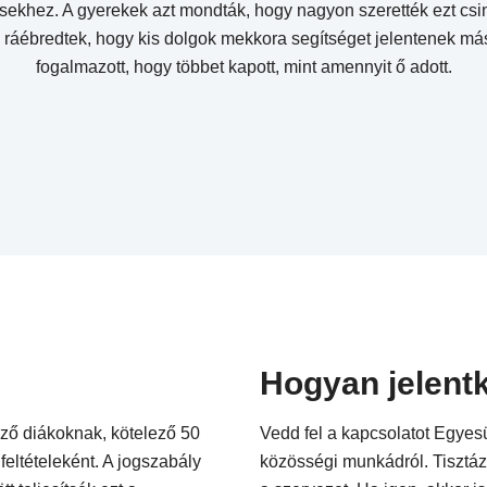
dősekhez. A gyerekek azt mondták, hogy nagyon szerették ezt cs
 ráébredtek, hogy kis dolgok mekkora segítséget jelentenek m
fogalmazott, hogy többet kapott, mint amennyit ő adott.
Hogyan jelent
giző diákoknak, kötelező 50
Vedd fel a kapcsolatot Egyes
feltételeként. A jogszabály
közösségi munkádról. Tisztáz