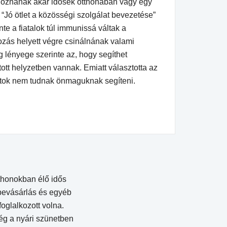
goznának akár idősek otthonában vagy egy
 “Jó ötlet a közösségi szolgálat bevezetése”
nte a fiatalok túl immunissá váltak a
zás helyett végre csinálnának valami
 lényege szerinte az, hogy segíthet
tott helyzetben vannak. Emiatt választotta az
latok nem tudnak önmaguknak segíteni.
thonokban élő idős
 bevásárlás és egyéb
foglalkozott volna.
ég a nyári szünetben