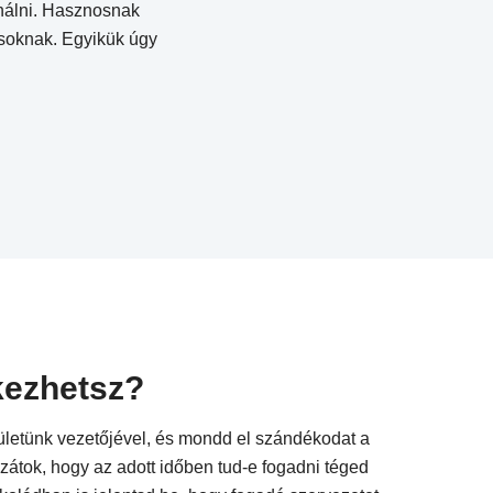
inálni. Hasznosnak
ásoknak. Egyikük úgy
kezhetsz?
ületünk vezetőjével, és mondd el szándékodat a
zátok, hogy az adott időben tud-e fogadni téged