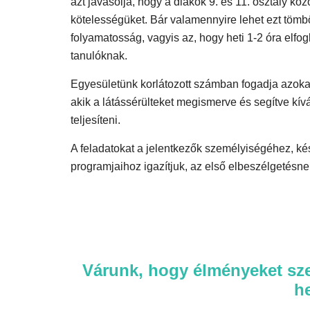
azt javasolja, hogy a diákok 9. és 11. osztály közöt
kötelességüket. Bár valamennyire lehet ezt tömbö
folyamatosság, vagyis az, hogy heti 1-2 óra elfog
tanulóknak.
Egyesületünk korlátozott számban fogadja azokat
akik a látássérülteket megismerve és segítve kív
teljesíteni.
A feladatokat a jelentkezők személyiségéhez, k
programjaihoz igazítjuk, az első elbeszélgetésn
Várunk, hogy élményeket szere
he