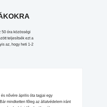
IÁKOKRA
z 50 óra közösségi
ött teljesítsék ezt a
is az, hogy heti 1-2
 és nővére április óta tagjai egy
ár mindketten főleg az állatvédelem iránt