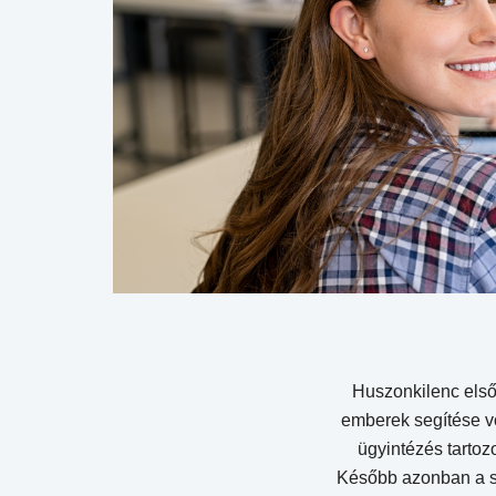
Huszonkilenc első
emberek segítése vo
ügyintézés tartozo
Később azonban a sz