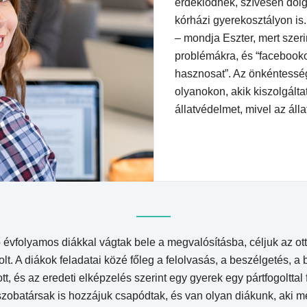
érdeklődnek, szívesen dol
kórházi gyerekosztályon is.
– mondja Eszter, mert szeri
problémákra, és “facebooko
hasznosat”. Az önkéntesség
olyanokon, akik kiszolgálta
állatvédelmet, mivel az ál
 évfolyamos diákkal vágtak bele a megvalósításba, céljuk az ot
lt. A diákok feladatai közé főleg a felolvasás, a beszélgetés, a
tt, és az eredeti elképzelés szerint egy gyerek egy pártfogolttal 
obatársak is hozzájuk csapódtak, és van olyan diákunk, aki m