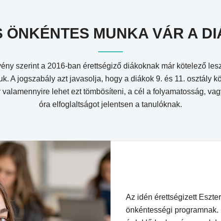
S ÖNKÉNTES MUNKA VÁR A D
vény szerint a 2016-ban érettségiző diákoknak már kötelező les
uk. A jogszabály azt javasolja, hogy a diákok 9. és 11. osztály köz
 valamennyire lehet ezt tömbösíteni, a cél a folyamatosság, vagy
óra elfoglaltságot jelentsen a tanulóknak.
Az idén érettségizett Eszter
önkéntességi programnak. B