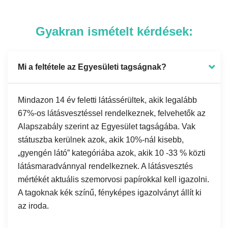
Gyakran ismételt kérdések:
Mi a feltétele az Egyesületi tagságnak?
Mindazon 14 év feletti látássérültek, akik legalább
67%-os látásvesztéssel rendelkeznek, felvehetők az
Alapszabály szerint az Egyesület tagságába. Vak
státuszba kerülnek azok, akik 10%-nál kisebb,
„gyengén látó” kategóriába azok, akik 10 -33 % közti
látásmaradvánnyal rendelkeznek. A látásvesztés
mértékét aktuális szemorvosi papírokkal kell igazolni.
A tagoknak kék színű, fényképes igazolványt állít ki
az iroda.