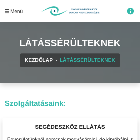
Menü
LÁTÁSSÉRÜLTEKNEK
KEZDŐLAP
LÁTÁSSÉRÜLTEKNEK
Szolgáltatásaink:
SEGÉDESZKÖZ ELLÁTÁS
Egyesületünknél nemcsak megvásárolni, de kipróbálni is