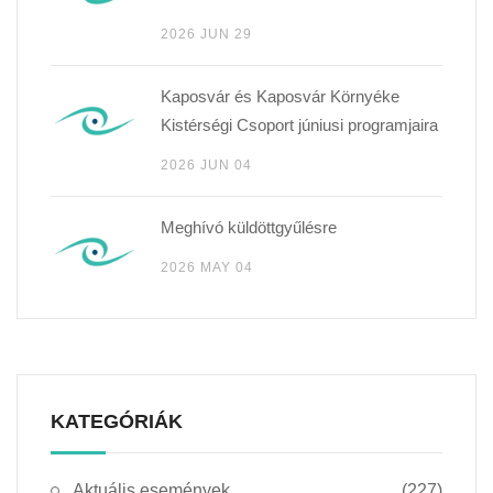
2026 JUN 29
Kaposvár és Kaposvár Környéke
Kistérségi Csoport júniusi programjaira
2026 JUN 04
Meghívó küldöttgyűlésre
2026 MAY 04
KATEGÓRIÁK
Aktuális események
(227)