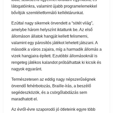
látogatóinkra, valamint újabb programelemekkel
bővítjük szemléletformáló kelléktárunkat.
Ezúttal nagy sikernek örvendett a “sötét világ”,
amelybe három helyszínt iktattunk be. Az első
állomáson állatok hangját kellett felismerni,
valamint egy párosítós játékot lehetett játszani. A
második a város zajaira, míg a harmadik állomás a
vizek hangjaira épített. Ezutóbbi állomásoknál is
rengeteg játékos kalandot próbálhattak ki kicsik és
nagyok egyaránt.
Természetesen az eddig nagy népszerűségnek
örvendő fehérbotozás, Braille-írás, a beszélő
segédeszközök, és a csörgőlabdázás sem
maradhatott el.
Az évről-évre szaporodó jó ötleteink egyre több