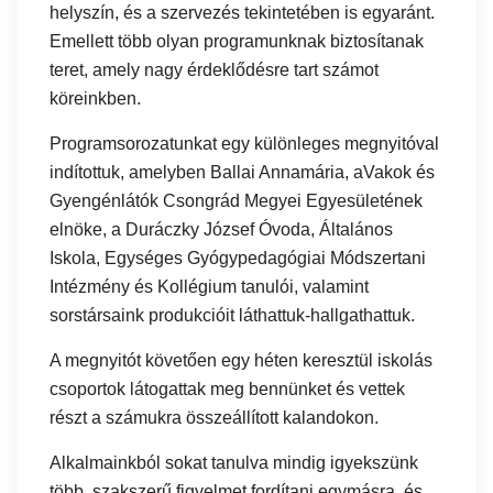
helyszín, és a szervezés tekintetében is egyaránt.
Emellett több olyan programunknak biztosítanak
teret, amely nagy érdeklődésre tart számot
köreinkben.
Programsorozatunkat egy különleges megnyitóval
indítottuk, amelyben Ballai Annamária, aVakok és
Gyengénlátók Csongrád Megyei Egyesületének
elnöke, a Duráczky József Óvoda, Általános
Iskola, Egységes Gyógypedagógiai Módszertani
Intézmény és Kollégium tanulói, valamint
sorstársaink produkcióit láthattuk-hallgathattuk.
A megnyitót követően egy héten keresztül iskolás
csoportok látogattak meg bennünket és vettek
részt a számukra összeállított kalandokon.
Alkalmainkból sokat tanulva mindig igyekszünk
több, szakszerű figyelmet fordítani egymásra, és