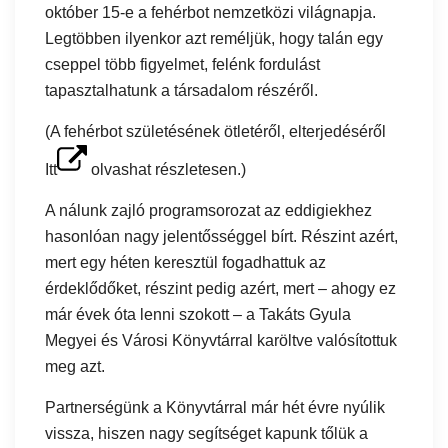
október 15-e a fehérbot nemzetközi világnapja.
Legtöbben ilyenkor azt reméljük, hogy talán egy
cseppel több figyelmet, felénk fordulást
tapasztalhatunk a társadalom részéről.
(A fehérbot születésének ötletéről, elterjedéséről
Itt
olvashat részletesen.)
A nálunk zajló programsorozat az eddigiekhez
hasonlóan nagy jelentősséggel bírt. Részint azért,
mert egy héten keresztül fogadhattuk az
érdeklődőket, részint pedig azért, mert – ahogy ez
már évek óta lenni szokott – a Takáts Gyula
Megyei és Városi Könyvtárral karöltve valósítottuk
meg azt.
Partnerségünk a Könyvtárral már hét évre nyúlik
vissza, hiszen nagy segítséget kapunk tőlük a