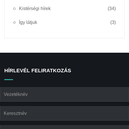
Kistérségi hírek
(34)
Így látjuk
(3)
HÍRLEVÉL FELIRATKOZÁS