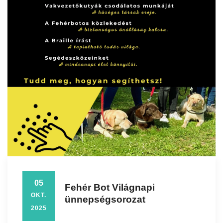
05
Fehér Bot Világnapi
OKT.
ünnepségsorozat
2025