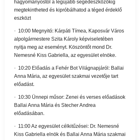
hagyományostól a legújabb segédeszközökig
megtekintheted és kipróbálhatod a téged érdeklő
eszközt
· 10:00 Megnyitó: Kárpáti Tímea, Kaposvár Város
alpolgármestere Szita Károly képviseletében
nyitja meg az eseményt. Köszöntőt mond Dr.
Nemesné Kiss Gabriella, az egyesület elnöke.
· 10:20 Előadás a Fehér Bot Világnapjáról: Ballai
Anna Mária, az egyesület szakmai vezetője tart
előadást.
· 10:30 Ünnepi műsor: Zenei és verses előadások
Ballai Anna Mária és Stecher Andrea
előadásában.
· 11:00 Az egyesület célkitűzései: Dr. Nemesné
Kiss Gabriella elnök és Ballai Anna Mária szakmai