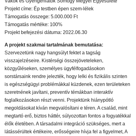
Vakok és Gyengénlátók Somogy Megyei Egyesülete
Projekt címe: Ép testben épen szem-lélek
Támogatás összege: 5.000.000 Ft
Támogatás mértéke: 100%
Projekt befejezési dátuma: 2022.06.30
A projekt szakmai tartalmának bemutatása:
Szervezetünk nagy hangsúlyt fektet a tagság
visszajelzéseire. Kistérségi összejöveteleken,
közgyűléseken, személyes ügyfélfogadásokon
sorstársaink rendre jelezték, hogy lelki és fizikális szinten
is egészségügyi problémákkal küzdenek, ezen területeken
szeretnének javítani, preventív témákban interaktív
foglalkozásokon részt venni. Projektünk hiánypótló
megoldásokat kíván megvalósítani e téren. A család, mint
megtartó erő, biztos háttér, súlyozottan fontos a fogyatékkal
élők életében. A társadalmi integráció szükséges, mert a
látássérültek értékeire, erősségeire hívja fel a figyelmet, A