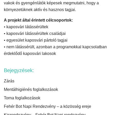
vakok és gyengénlátók képesek megmutatni, hogy a
környezetüknek aktív és hasznos tagjai.
A projekt által érintett célcsoportok:
• kaposvári látássérültek
• kaposvári látássérültek családjai
• egyesület kaposvári pártoló tagjai
• nem látássérült, azonban a programokkal kapcsolatban
érdeklődő kaposvári lakosok
Bejegyzések:
Zárás
Mentálhigiénés foglalkozások
Torna foglalkozások
Fehér Bot Napi Rendezvény – a közösség ereje
Kisrendezvény – Fehér Bot Napi rendezvény