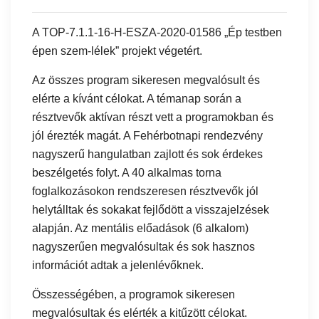
A TOP-7.1.1-16-H-ESZA-2020-01586 „Ép testben
épen szem-lélek” projekt végetért.
Az összes program sikeresen megvalósult és
elérte a kívánt célokat. A témanap során a
résztvevők aktívan részt vett a programokban és
jól érezték magát. A Fehérbotnapi rendezvény
nagyszerű hangulatban zajlott és sok érdekes
beszélgetés folyt. A 40 alkalmas torna
foglalkozásokon rendszeresen résztvevők jól
helytálltak és sokakat fejlődött a visszajelzések
alapján. Az mentális előadások (6 alkalom)
nagyszerűen megvalósultak és sok hasznos
információt adtak a jelenlévőknek.
Összességében, a programok sikeresen
megvalósultak és elérték a kitűzött célokat.