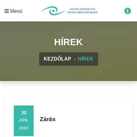
Menü
HÍREK
KEZDŐLAP
HÍREK
30
Zárás
JÚN.
2022