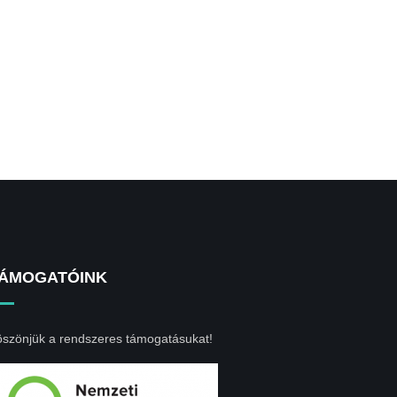
ÁMOGATÓINK
szönjük a rendszeres támogatásukat!