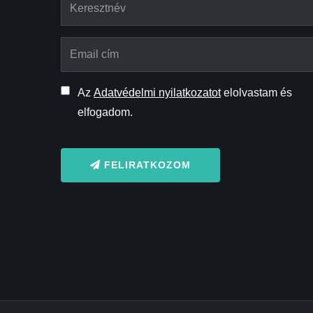
Az
Adatvédelmi nyilatkozatot
elolvastam és
elfogadom.
FELIRATKOZOM