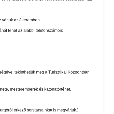
e várjuk az étteremben.
nál lehet az alábbi telefonszámon:
égével tekinthetjük meg a Turisztikai Központban
ténete, mesteremberek és katonatörténet.
urgóról érkező sorstársainkat is megvárjuk.)