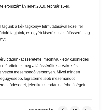
telefonszámán lehet 2018. február 15-ig.
tagunk a kék tagkönyv felmutatásával közel fél
rtoló tagjaink, és egyéb kísérők csak látássérült tag
nyt.
rült tagunkat szeretettel meghívjuk egy különleges
mérettetnek meg a látássérültek a Vakok és
zervezett mesemondó versenyen. Mivel minden
a legügyesebb, legrátermettebb mesemondót
z érdeklődésedet, jelentkezz irodánk elérhetőségein