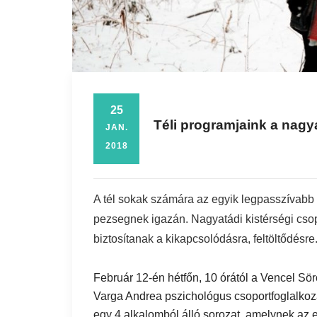
25
Téli programjaink a nagy
JAN.
2018
A tél sokak számára az egyik legpasszívabb
pezsegnek igazán. Nagyatádi kistérségi csop
biztosítanak a kikapcsolódásra, feltöltődésre.
Február 12-én hétfőn, 10 órától a Vencel S
Varga Andrea pszichológus csoportfoglalkoz
egy 4 alkalomból álló sorozat, amelynek az 