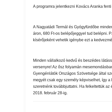
A programra jelentkezni Kovács Aranka fenti 
A Nagyatádi Termál és Gyógyfürdőbe minden 
áron, 680 Ft-os belépőjeggyel tud belépni. Pá
kísérőjeként vehetik igénybe ezt a kedvezmé
Minden vállalkozó kedvű és beszédes látássé
versenyre! Az ősz folyamán mesemondásban 
Gyengénlátók Országos Szövetsége által s
megyét csak egy személy képviselhet, így 
szeretnénk továbbjuttatni. Ha felkeltettük a
2018. február 28-ig.