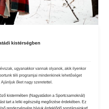
atádi kistérségben
 évszak, ugyanakkor vannak olyanok, akik ilyenkor
ortunk téli programjai mindenkinek lehetőséget
 Ajánljuk őket nagy szeretettel.
öröző kistermében (Nagyatádon a Sportcsarnoknál)
ást tart a lelki egészség megőrzése érdekében. Ez
első rendezvényére hívjuk érdeklődő sorstársainkat!