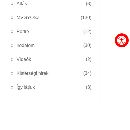
Állás
(3)
MVGYOSZ
(130)
Portré
(12)
Irodalom
(30)
Videók
(2)
Kistérségi hírek
(34)
Így látjuk
(3)