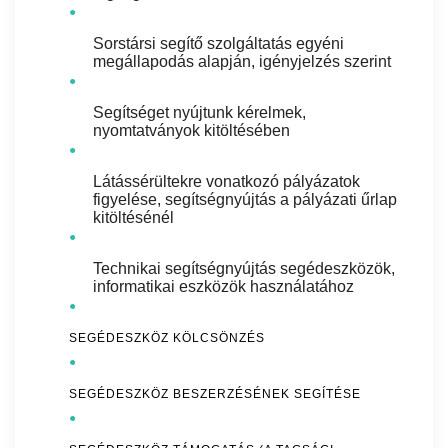
●
Sorstársi segítő szolgáltatás egyéni
megállapodás alapján, igényjelzés szerint
●
Segítséget nyújtunk kérelmek,
nyomtatványok kitöltésében
●
Látássérültekre vonatkozó pályázatok
figyelése, segítségnyújtás a pályázati űrlap
kitöltésénél
●
Technikai segítségnyújtás segédeszközök,
informatikai eszközök használatához
●
SEGÉDESZKÖZ KÖLCSÖNZÉS
●
SEGÉDESZKÖZ BESZERZÉSÉNEK SEGÍTÉSE
●