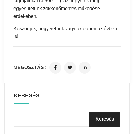
tagdíjatokat (3.500.-Ft), azt tegyétek meg
egyesületünk zökkenőmentes működése
érdekében.
Köszönjük, hogy velünk vagytok ebben az évben
is!
MEGOSZTÁS :
KERESÉS