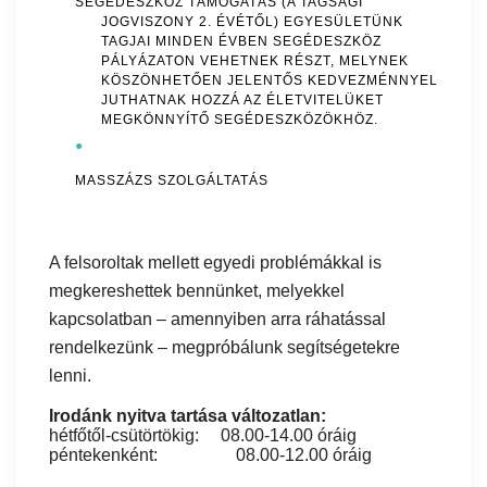
SEGÉDESZKÖZ TÁMOGATÁS (A TAGSÁGI
JOGVISZONY 2. ÉVÉTŐL) EGYESÜLETÜNK
TAGJAI MINDEN ÉVBEN SEGÉDESZKÖZ
PÁLYÁZATON VEHETNEK RÉSZT, MELYNEK
KÖSZÖNHETŐEN JELENTŐS KEDVEZMÉNNYEL
JUTHATNAK HOZZÁ AZ ÉLETVITELÜKET
MEGKÖNNYÍTŐ SEGÉDESZKÖZÖKHÖZ.
●
MASSZÁZS SZOLGÁLTATÁS
A felsoroltak mellett egyedi problémákkal is
megkereshettek bennünket, melyekkel
kapcsolatban – amennyiben arra ráhatással
rendelkezünk – megpróbálunk segítségetekre
lenni.
Irodánk nyitva tartása változatlan:
hétfőtől-csütörtökig: 08.00-14.00 óráig
péntekenként: 08.00-12.00 óráig