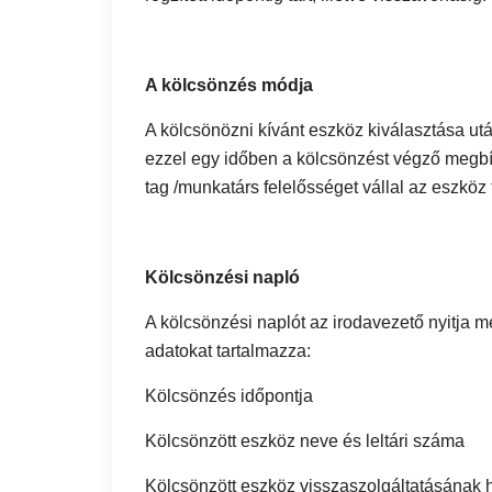
A kölcsönzés módja
A kölcsönözni kívánt eszköz kiválasztása ut
ezzel egy időben a kölcsönzést végző megbízo
tag /munkatárs felelősséget vállal az eszköz
Kölcsönzési napló
A kölcsönzési naplót az irodavezető nyitja m
adatokat tartalmazza:
Kölcsönzés időpontja
Kölcsönzött eszköz neve és leltári száma
Kölcsönzött eszköz visszaszolgáltatásának h