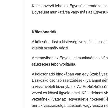
Kölcsönvevő lehet az Egyesület rendezett tag
Egyesület munkatársa vagy más az Egyesület
Kölcsönadók
A kölcsönadást a kistérségi vezetők, ill. segí
kijelölt személy végzi.
Amennyiben az Egyesület munkatársa kíván es
szükséges lebonyolítania.
A kölcsönadó birtokában van egy Szabályzat,
Eszközkölcsönző szerződések (valamint néh
a visszavételi bizonylatok. Az Eszközkölcsö
vezeti és követi figyelemmel. Késedelmes vis
vezetőnek, (vagy az egyesület elnökének) és
annak visszaszolgáltatásáért, vagy vissza n