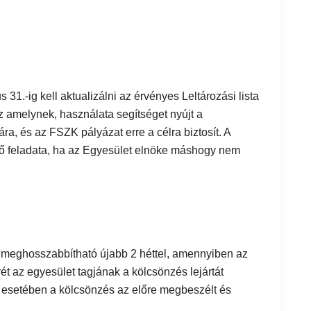
1.-ig kell aktualizálni az érvényes Leltározási lista
 amelynek, használata segítséget nyújt a
a, és az FSZK pályázat erre a célra biztosít. A
ető feladata, ha az Egyesület elnöke máshogy nem
z meghosszabbítható újabb 2 héttel, amennyiben az
ét az egyesület tagjának a kölcsönzés lejártát
k esetében a kölcsönzés az előre megbeszélt és