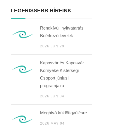
LEGFRISSEBB HÍREINK
Rendkívüli nyitvatartás
Beérkező levelek
2026 JUN 29
Kaposvár és Kaposvár
Környéke Kistérségi
Csoport júniusi
programjaira
2026 JUN 04
Meghívó küldöttgyűlésre
2026 MAY 04