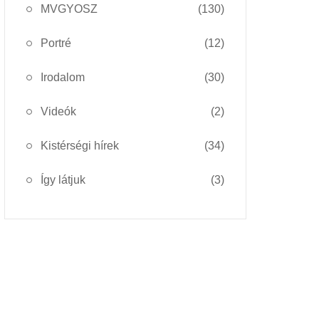
MVGYOSZ
(130)
Portré
(12)
Irodalom
(30)
Videók
(2)
Kistérségi hírek
(34)
Így látjuk
(3)