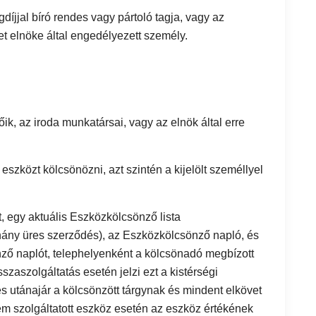
díjjal bíró rendes vagy pártoló tagja, vagy az
 elnöke által engedélyezett személy.
tőik, az iroda munkatársai, vagy az elnök által erre
zközt kölcsönözni, azt szintén a kijelölt személlyel
 egy aktuális Eszközkölcsönző lista
ány üres szerződés), az Eszközkölcsönző napló, és
nző naplót, telephelyenként a kölcsönadó megbízott
szaszolgáltatás esetén jelzi ezt a kistérségi
 utánajár a kölcsönzött tárgynak és mindent elkövet
em szolgáltatott eszköz esetén az eszköz értékének