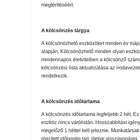
megtérítéséért.
A kölcsönzés tárgya
A kölcsönözhető eszközöket minden év május 3
alapján. Kölcsönözhető minden olyan eszköz
mindennapos életvitelben a kölcsönző számár
kölcsönzési lista aktualizálása az irodavez
rendelkezik.
A kölcsönzés időtartama
A kölcsönzés időtartama legfeljebb 2 hét. E
eszköz nincs várólistán. Hosszabbítási igény
megelőző 1 héttel kell jeleznie. Munkatársa
rögzített időpontig tart, illetve visszavonásig.