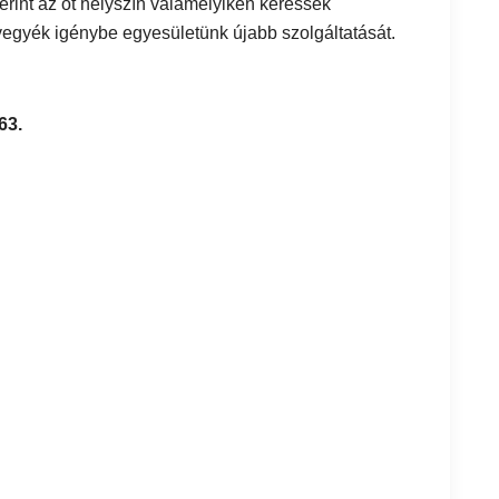
zerint az öt helyszín valamelyikén keressék
vegyék igénybe egyesületünk újabb szolgáltatását.
63.