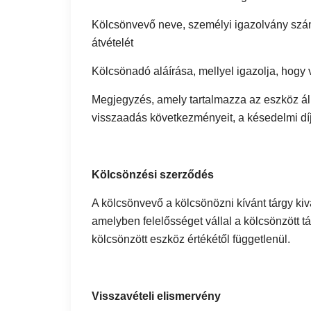
Kölcsönvevő neve, személyi igazolvány szám
átvételét
Kölcsönadó aláírása, mellyel igazolja, hogy 
Megjegyzés, amely tartalmazza az eszköz ál
visszaadás következményeit, a késedelmi dí
Kölcsönzési szerződés
A kölcsönvevő a kölcsönözni kívánt tárgy kiv
amelyben felelősséget vállal a kölcsönzött tár
kölcsönzött eszköz értékétől függetlenül.
Visszavételi elismervény