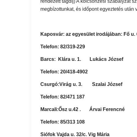
rendezett tagdíj) A kölcsönzési szabályzat s
megbízottunkat, és időpont egyeztetés után 
Kaposvár: az egyesület irodájában: Fő u. 
Telefon: 82/319-229
Barcs: Klára u. 1. Lukács József
Telefon: 20/418-4902
Csurgó:Virág u. 3. Szalai József
Telefon: 82/471 187
Marcali:Ősz u.42 . Árvai Ferencné
Telefon: 85/313 108
Siófok Vajda u. 32/c. Vig Mária