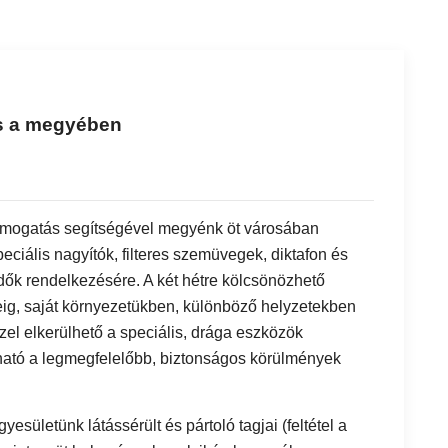
s a megyében
ámogatás segítségével megyénk öt városában
eciális nagyítók, filteres szemüvegek, diktafon és
dők rendelkezésére. A két hétre kölcsönözhető
eig, saját környezetükben, különböző helyzetekben
zel elkerülhető a speciális, drága eszközök
ható a legmegfelelőbb, biztonságos körülmények
esületünk látássérült és pártoló tagjai (feltétel a