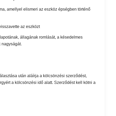
a, amellyel elismeri az eszköz épségben történő
visszavette az eszközt
lapotának, állagának romlását, a késedelmes
j nagyságát.
álasztása után aláírja a kölcsönzési szerződést,
gyért a kölcsönzési idő alatt. Szerződést kell kötni a