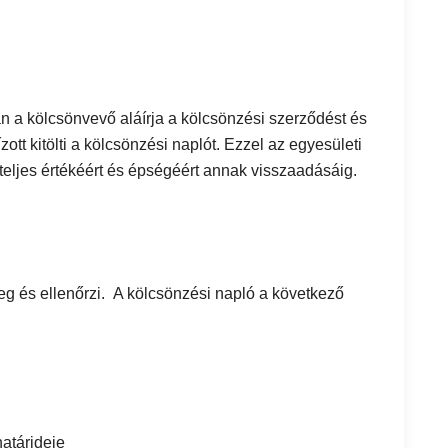
án a kölcsönvevő aláírja a kölcsönzési szerződést és
tt kitölti a kölcsönzési naplót. Ezzel az egyesületi
 teljes értékéért és épségéért annak visszaadásáig.
eg és ellenőrzi. A kölcsönzési napló a következő
atárideje