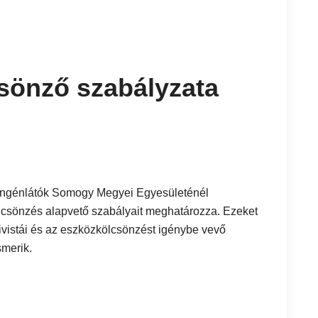
sönző szabályzata
yengénlátók Somogy Megyei Egyesületénél
csönzés alapvető szabályait meghatározza. Ezeket
ivistái és az eszközkölcsönzést igénybe vevő
smerik.