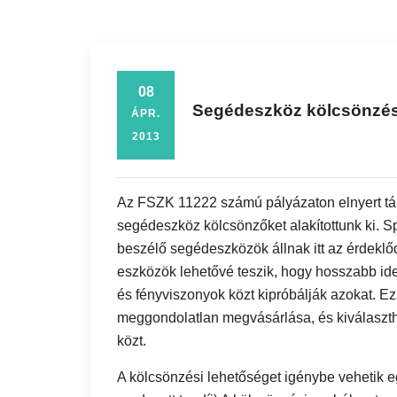
08
Segédeszköz kölcsönzé
ÁPR.
2013
Az FSZK 11222 számú pályázaton elnyert t
segédeszköz kölcsönzőket alakítottunk ki. Sp
beszélő segédeszközök állnak itt az érdeklő
eszközök lehetővé teszik, hogy hosszabb id
és fényviszonyok közt kipróbálják azokat. Ez
meggondolatlan megvásárlása, és kiválaszt
közt.
A kölcsönzési lehetőséget igénybe vehetik egy