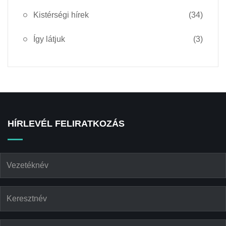
Kistérségi hírek
(34)
Így látjuk
(3)
HÍRLEVÉL FELIRATKOZÁS