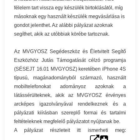
félelem tart vissza egy készülék birtoklásától, míg
másoknak egy használt készülék megvásárlása is
gondot jelenthet. Az alábbi pályázat azoknak
segíthet, akik az utóbbiak körébe tartoznak.
Az MVGYOSZ Segédeszköz és Életvitelt Segítő
Eszközhöz Jutás Támogatását célzó programja
(SÉSEJT 16.01 MVGYOSZ) keretében iPhone 4S
típusú, magánadományból származó, használt
mobiltelefonokat adományoz azoknak a
látássérülteknek, akik az MVGYOSZ érvényes
arcképes igazolványával rendelkeznek és a
pályázati kiírásban szereplő formai és tartalmi
feltételeknek megfelelő pályázatot nyújtanak be.
A pályázat részleteit itt ismerheti meg: