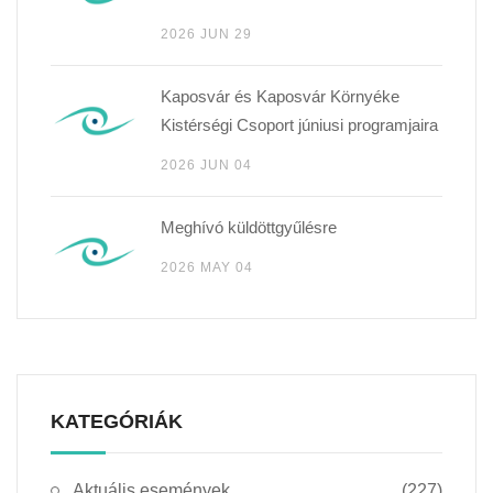
2026 JUN 29
Kaposvár és Kaposvár Környéke
Kistérségi Csoport júniusi programjaira
2026 JUN 04
Meghívó küldöttgyűlésre
2026 MAY 04
KATEGÓRIÁK
Aktuális események
(227)