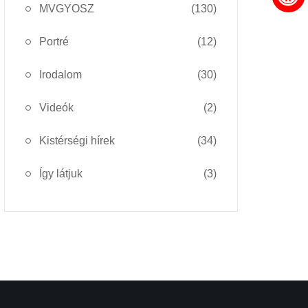
MVGYOSZ
(130)
Portré
(12)
Irodalom
(30)
Videók
(2)
Kistérségi hírek
(34)
Így látjuk
(3)