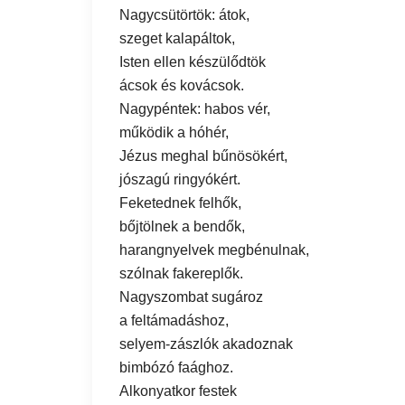
Nagycsütörtök: átok,
szeget kalapáltok,
Isten ellen készülődtök
ácsok és kovácsok.
Nagypéntek: habos vér,
működik a hóhér,
Jézus meghal bűnösökért,
jószagú ringyókért.
Feketednek felhők,
bőjtölnek a bendők,
harangnyelvek megbénulnak,
szólnak fakereplők.
Nagyszombat sugároz
a feltámadáshoz,
selyem-zászlók akadoznak
bimbózó faághoz.
Alkonyatkor festek