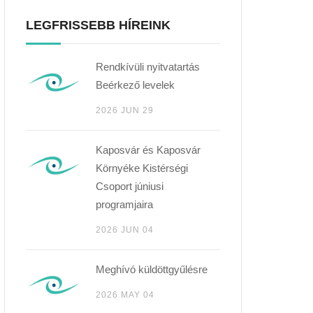
LEGFRISSEBB HÍREINK
Rendkívüli nyitvatartás
Beérkező levelek
2026 JUN 29
Kaposvár és Kaposvár
Környéke Kistérségi
Csoport júniusi
programjaira
2026 JUN 04
Meghívó küldöttgyűlésre
2026 MAY 04