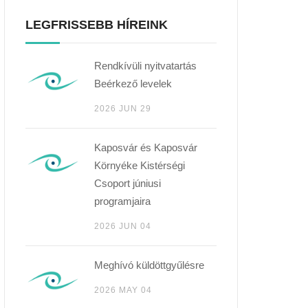
LEGFRISSEBB HÍREINK
Rendkívüli nyitvatartás
Beérkező levelek
2026 JUN 29
Kaposvár és Kaposvár
Környéke Kistérségi
Csoport júniusi
programjaira
2026 JUN 04
Meghívó küldöttgyűlésre
2026 MAY 04