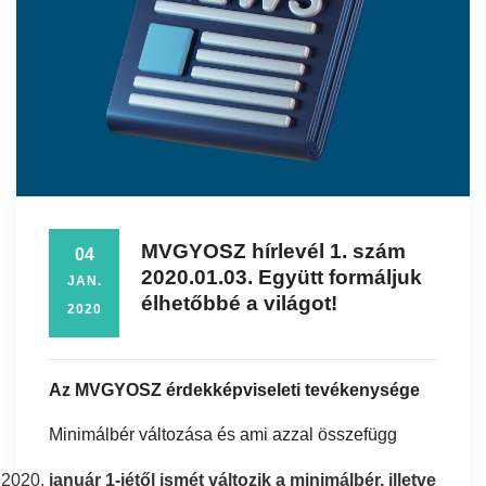
MVGYOSZ hírlevél 1. szám
04
2020.01.03. Együtt formáljuk
JAN.
élhetőbbé a világot!
2020
Az MVGYOSZ érdekképviseleti tevékenysége
Minimálbér változása és ami azzal összefügg
január 1-jétől ismét változik a minimálbér, illetve