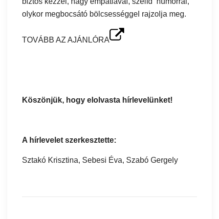
biztos kézzel, nagy empátiával, szelíd humorral,
olykor megbocsátó bölcsességgel rajzolja meg.
TOVÁBB AZ AJÁNLÓRA
Köszönjük, hogy elolvasta hírlevelünket!
A hírlevelet szerkesztette:
Sztakó Krisztina, Sebesi Éva, Szabó Gergely