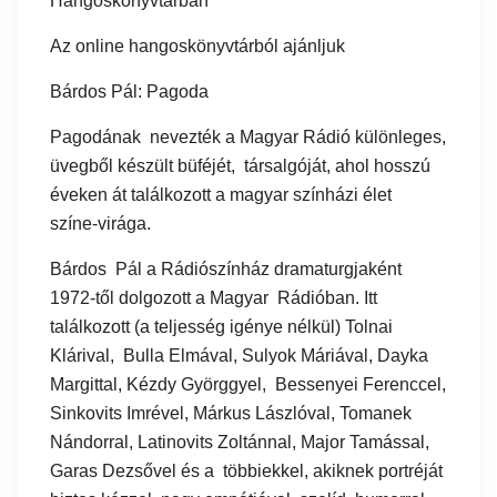
Hangoskönyvtárban
Az online hangoskönyvtárból ajánljuk
Bárdos Pál: Pagoda
Pagodának nevezték a Magyar Rádió különleges,
üvegből készült büféjét, társalgóját, ahol hosszú
éveken át találkozott a magyar színházi élet
színe-virága.
Bárdos Pál a Rádiószínház dramaturgjaként
1972-től dolgozott a Magyar Rádióban. Itt
találkozott (a teljesség igénye nélkül) Tolnai
Klárival, Bulla Elmával, Sulyok Máriával, Dayka
Margittal, Kézdy Györggyel, Bessenyei Ferenccel,
Sinkovits Imrével, Márkus Lászlóval, Tomanek
Nándorral, Latinovits Zoltánnal, Major Tamással,
Garas Dezsővel és a többiekkel, akiknek portréját