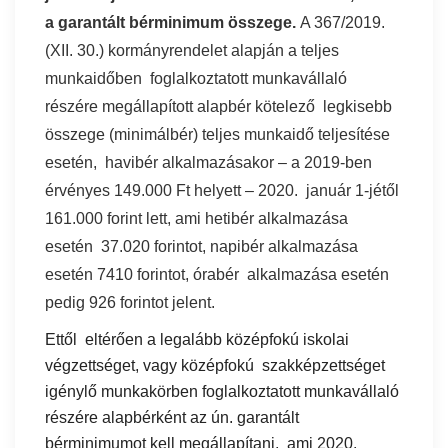
a garantált bérminimum összege.
A 367/2019.
(XII. 30.) kormányrendelet alapján a teljes
munkaidőben foglalkoztatott munkavállaló
részére megállapított alapbér kötelező legkisebb
összege (minimálbér) teljes munkaidő teljesítése
esetén, havibér alkalmazásakor – a 2019-ben
érvényes 149.000 Ft helyett – 2020. január 1-jétől
161.000 forint lett, ami hetibér alkalmazása
esetén 37.020 forintot, napibér alkalmazása
esetén 7410 forintot, órabér alkalmazása esetén
pedig 926 forintot jelent.
Ettől eltérően a legalább középfokú iskolai
végzettséget, vagy középfokú szakképzettséget
igénylő munkakörben foglalkoztatott munkavállaló
részére alapbérként az ún. garantált
bérminimumot kell megállapítani, ami 2020.