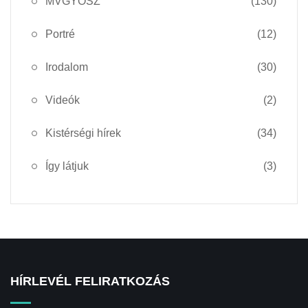
MVGYOSZ
(130)
Portré
(12)
Irodalom
(30)
Videók
(2)
Kistérségi hírek
(34)
Így látjuk
(3)
HÍRLEVÉL FELIRATKOZÁS