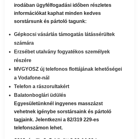
irodában ügyfélfogadási időben részletes
információkat kaphat minden kedves
sorstársunk és pártoló tagunk:
Gépkocsi vásárlás támogatás látássérültek
számára
Erzsébet utalvány fogyatékos személyek
részére
MVGYOSZ új telefonos flottájának lehetőségei
a Vodafone-nál
Telefon a rászorultakért
Balatonboglári üdülés
Egyesületünknél ingyenes masszázst
vehetnek igénybe sorstársaink és pártoló
tagjaink. Jelentkezni a 82/319 229-es
telefonszámon lehet.