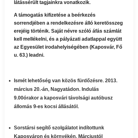
látássérült tagjainkra vonatkozik.
A támogatás kifizetése a beérkezés
sorrendjében a rendelkezésre álló keretösszeg
erejéig történik. Saját névre szóló áfás számlát
kell mellékelni, és a pályázati adatlappal együtt
az Egyesület irodahelyiségében (Kaposvár, Fő
u. 63.) leadni.
Ismét lehetőség van közös fürdőzésre. 2013.
március 20.-án, Nagyatádon. Indulás
9.00órakor a kaposvári távolsági autóbusz
állomás 9-es kocsi állásától.
Sorstársi segítő szolgálatot indítottunk
Kaposváron és környékén. Márciustól