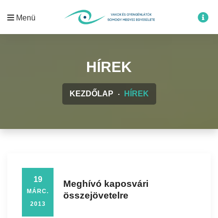
Menü
HÍREK
KEZDŐLAP
HÍREK
19
Meghívó kaposvári
MÁRC.
összejövetelre
2013