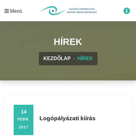
Menü
HÍREK
KEZDŐLAP
HÍREK
14
Logópályázati kiírás
FEBR.
2017