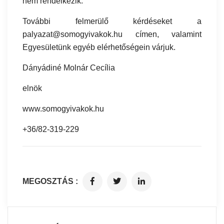
nem rendelkezik.
További felmerülő kérdéseket a
palyazat@somogyivakok.hu címen, valamint
Egyesületünk egyéb elérhetőségein várjuk.
Dányádiné Molnár Cecília
elnök
www.somogyivakok.hu
+36/82-319-229
MEGOSZTÁS :