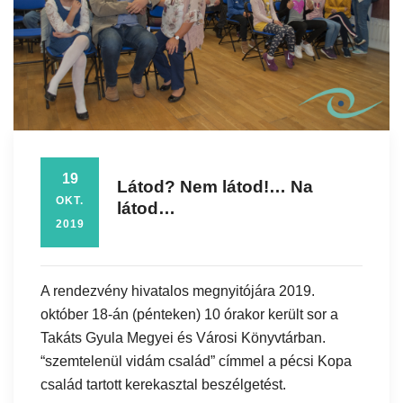
19
Látod? Nem látod!… Na
OKT.
látod…
2019
A rendezvény hivatalos megnyitójára 2019.
október 18-án (pénteken) 10 órakor került sor a
Takáts Gyula Megyei és Városi Könyvtárban.
“szemtelenül vidám család” címmel a pécsi Kopa
család tartott kerekasztal beszélgetést.