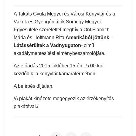
A Takáts Gyula Megyei és Városi Könyvtár és a
Vakok és Gyengénlátók Somogy Megyei
Egyesülete szeretettel meghívja Önt Flamich
Mária és Hoffmann Rita
Amerikából jöttünk -
Látássérültek a Vadnyugaton-
című
akadálymentesítési élménybeszámolójára.
Az előadás 2015. október 15-én 15.00-kor
kezdődik, a könyvtár kamaratermében.
A belépés díjtalan.
/A plakát kinézete megegyezik az érzékenyítős
plakátéval./