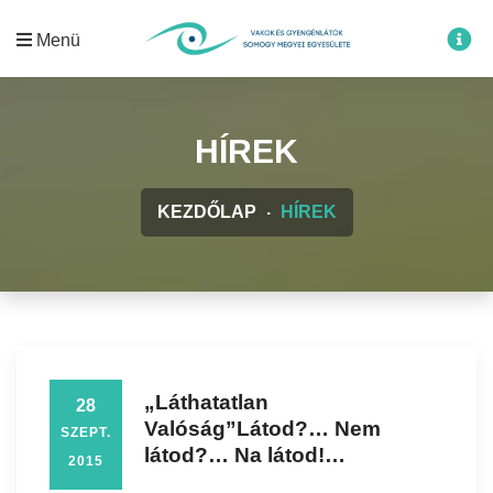
Menü
HÍREK
KEZDŐLAP
HÍREK
„Láthatatlan
28
Valóság”Látod?… Nem
SZEPT.
látod?… Na látod!…
2015