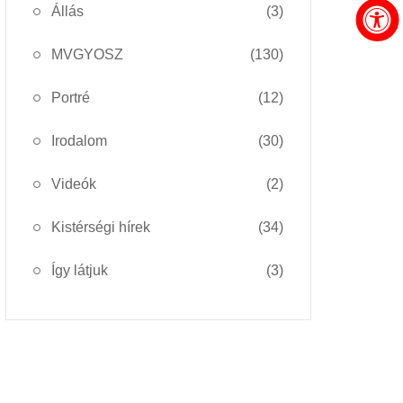
Állás
(3)
MVGYOSZ
(130)
Portré
(12)
Irodalom
(30)
Videók
(2)
Kistérségi hírek
(34)
Így látjuk
(3)