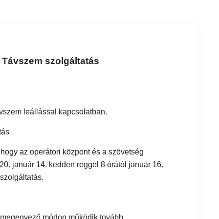
a Távszem szolgáltatás
vszem leállással kapcsolatban.
tás
 hogy az operátori központ és a szövetség
20. január 14. kedden reggel 8 órától január 16.
szolgáltatás.
kal megegyező módon működik tovább.