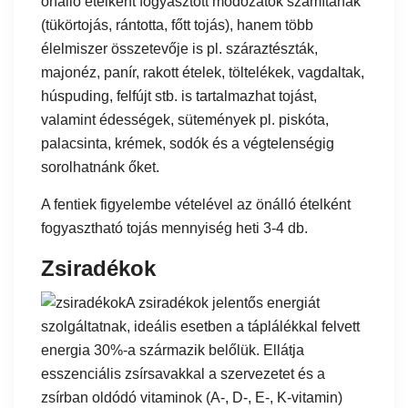
önálló ételként fogyasztott módozatok számítanak
(tükörtojás, rántotta, főtt tojás), hanem több
élelmiszer összetevője is pl. száraztészták,
majonéz, panír, rakott ételek, töltelékek, vagdaltak,
húspuding, felfújt stb. is tartalmazhat tojást,
valamint édességek, sütemények pl. piskóta,
palacsinta, krémek, sodók és a végtelenségig
sorolhatnánk őket.
A fentiek figyelembe vételével az önálló ételként
fogyasztható tojás mennyiség heti 3-4 db.
Zsiradékok
A zsiradékok jelentős energiát
szolgáltatnak, ideális esetben a táplálékkal felvett
energia 30%-a származik belőlük. Ellátja
esszenciális zsírsavakkal a szervezetet és a
zsírban oldódó vitaminok (A-, D-, E-, K-vitamin)