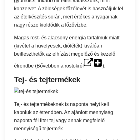
gyümölcs, inkább mirelitet válasszunk, mint
konzervet. A zöldségek főzőlevét is használjuk fel
az ételkészítés során, mert értékes anyagainak
nagy része kioldódik a főzővízbe.
Magas rost- és alacsony energia tartalmuk miatt
(kivétel a hüvelyesek, diófélék) kiválóan
beilleszthetők az elhízást megelőző és kezelő
étrendbe (
Bővebben a rostokról
).
Tej- és tejtermékek
Tej- és tejtermékeknek is naponta helyt kell
kapniuk az étrendben. Az ajánlott mennyiség
naponta fél liter tej vagy annak megfelelő
mennyiségű tejtermék.