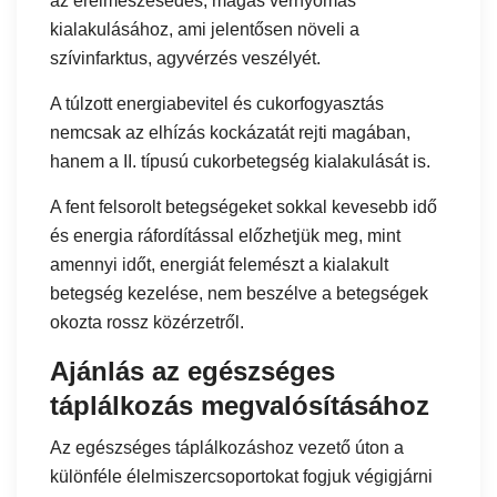
az érelmeszesedés, magas vérnyomás
kialakulásához, ami jelentősen növeli a
szívinfarktus, agyvérzés veszélyét.
A túlzott energiabevitel és cukorfogyasztás
nemcsak az elhízás kockázatát rejti magában,
hanem a II. típusú cukorbetegség kialakulását is.
A fent felsorolt betegségeket sokkal kevesebb idő
és energia ráfordítással előzhetjük meg, mint
amennyi időt, energiát felemészt a kialakult
betegség kezelése, nem beszélve a betegségek
okozta rossz közérzetről.
Ajánlás az egészséges
táplálkozás megvalósításához
Az egészséges táplálkozáshoz vezető úton a
különféle élelmiszercsoportokat fogjuk végigjárni