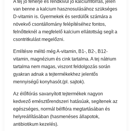
A tej jó fehérje és rendkívül jó kalciumforrás, jelen
van benne a kalcium hasznosulásához szükséges
D-vitamin is. Gyermekek és serdülők számára a
növekvő csontállomány felépítéséhez fontos,
felnőtteknél a megfelelő kalcium ellátottság segít a
csontritkulást megelőzni.
Említésre méltó még A-vitamin, B1-, B2-, B12-
vitamin, magnézium és cink tartalma. A tej nátrium
tartalma nem magas, viszont feldolgozás során
gyakran adnak a tejtermékekhez jelentős
mennyiségű konyhasót.(pl. sajtok).
Az élőflórás savanyított tejtermékek nagyon
kedvező emésztőrendszeri hatásúak, segítenek az
egészséges, normál bélflóra megtartásában és
helyreállításában (hasmenéses állapotok,
antibiotikum kezelés).