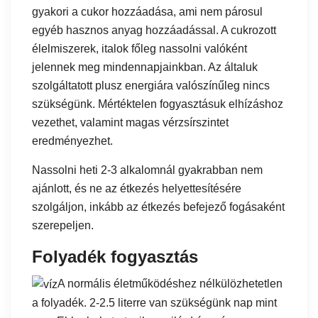
gyakori a cukor hozzáadása, ami nem párosul
egyéb hasznos anyag hozzáadással. A cukrozott
élelmiszerek, italok főleg nassolni valóként
jelennek meg mindennapjainkban. Az általuk
szolgáltatott plusz energiára valószínűleg nincs
szükségünk. Mértéktelen fogyasztásuk elhízáshoz
vezethet, valamint magas vérzsírszintet
eredményezhet.
Nassolni heti 2-3 alkalomnál gyakrabban nem
ajánlott, és ne az étkezés helyettesítésére
szolgáljon, inkább az étkezés befejező fogásaként
szerepeljen.
Folyadék fogyasztás
A normális életműködéshez nélkülözhetetlen
a folyadék. 2-2.5 literre van szükségünk nap mint