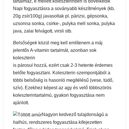
tartalmaz, e mellett koleszterinben is bővelkedik
Napi fogyasztásra a soványabb készítmények (kb.
20g zsír/100g) javasoltak pl. párizsi, gépsonka,
uzsonna sonka, csirke-, pulyka mell sonka, pulyka
java, zalai felvágott, virsli stb.
Belsőségek
közül meg kell említenem a máj
jelentős A-vitamin tartalmát, azonban sok
koleszterin
is párosul hozzá, ezért csak 2-3 hetente érdemes
belőle fogyasztani. Koleszterin szempontjából a
többi belsőség is hasonló megítélésű (vese, tüdő,
szív). Ezekhez képest az agy és velő többszörös
koleszterintartalmú, gyakori fogyasztása nem
ajánlott.
Nagyon kedvező tulajdonságú a
halhús
, rendszeres fogyasztása kifejezetten