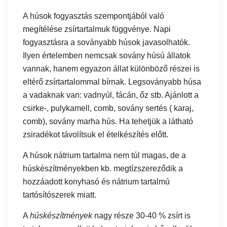
A húsok fogyasztás szempontjából való
megítélése zsírtartalmuk függvénye. Napi
fogyasztásra a soványabb húsok javasolhatók.
Ilyen értelemben nemcsak sovány húsú állatok
vannak, hanem egyazon állat különböző részei is
eltérő zsírtartalommal bírnak. Legsoványabb húsa
a vadaknak van: vadnyúl, fácán, őz stb. Ajánlott a
csirke-, pulykamell, comb, sovány sertés ( karaj,
comb), sovány marha hús. Ha tehetjük a látható
zsiradékot távolítsuk el ételkészítés előtt.
A húsok nátrium tartalma nem túl magas, de a
húskészítményekben kb. megtízszereződik a
hozzáadott konyhasó és nátrium tartalmú
tartósítószerek miatt.
A
húskészítmények
nagy része 30-40 % zsírt is