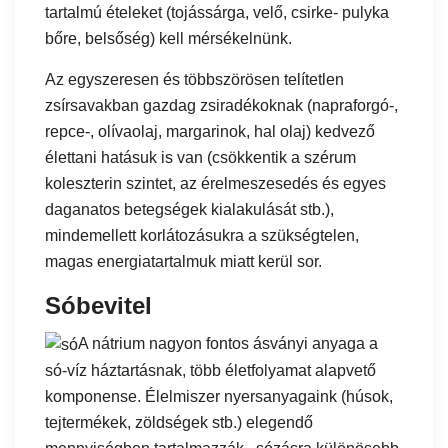
tartalmú ételeket (tojássárga, velő, csirke- pulyka
bőre, belsőség) kell mérsékelnünk.
Az egyszeresen és többszörösen telítetlen
zsírsavakban gazdag zsiradékoknak (napraforgó-,
repce-, olívaolaj, margarinok, hal olaj) kedvező
élettani hatásuk is van (csökkentik a szérum
koleszterin szintet, az érelmeszesedés és egyes
daganatos betegségek kialakulását stb.),
mindemellett korlátozásukra a szükségtelen,
magas energiatartalmuk miatt kerül sor.
Sóbevitel
A nátrium nagyon fontos ásványi anyaga a
só-víz háztartásnak, több életfolyamat alapvető
komponense. Élelmiszer nyersanyagaink (húsok,
tejtermékek, zöldségek stb.) elegendő