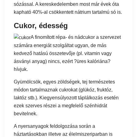
sózással. A kereskedelemben most már évek óta
kapható 40%-al csökkentett nátrium tartalmú só is.
Cukor, édesség
A finomított répa- és nádcukor a szervezet
számára energiát szolgáltat ugyan, de más
kedvező hatású összetevője (pl. vitamin vagy
ásványi anyag) nincs, ezért ?üres kalóriána?
hívjuk.
Gyümölcsök, egyes zöldségek, tej természetes
módon tartalmaznak cukrokat (glükóz, fruktóz,
laktóz stb.). Kiegyensúlyozott táplálkozás esetén
ezek szerves részei a megfelelő szénhidrát
bevitelnek.
A nyersanyagok feldolgozása során a
háztartásokban illetve az élelmiszeriparban is