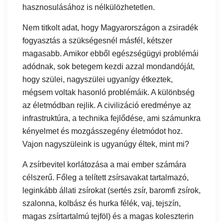
hasznosulásához is nélkülözhetetlen.
Nem titkolt adat, hogy Magyarországon a zsiradék
fogyasztás a szükségesnél másfél, kétszer
magasabb. Amikor ebből egészségügyi problémái
adódnak, sok betegem kezdi azzal mondandóját,
hogy szülei, nagyszülei ugyanígy étkeztek,
mégsem voltak hasonló problémáik. A különbség
az életmódban rejlik. A civilizáció eredménye az
infrastruktúra, a technika fejlődése, ami számunkra
kényelmet és mozgásszegény életmódot hoz.
Vajon nagyszüleink is ugyanúgy éltek, mint mi?
A zsírbevitel korlátozása a mai ember számára
célszerű. Főleg a telített zsírsavakat tartalmazó,
leginkább állati zsírokat (sertés zsír, baromfi zsírok,
szalonna, kolbász és hurka félék, vaj, tejszín,
magas zsírtartalmú tejföl) és a magas koleszterin