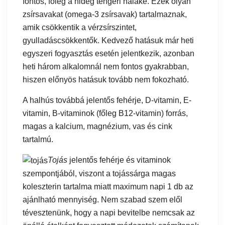
fontos, főleg a hideg tengeri halaké. Ezek olyan
zsírsavakat (omega-3 zsírsavak) tartalmaznak,
amik csökkentik a vérzsírszintet,
gyulladáscsökkentők. Kedvező hatásuk már heti
egyszeri fogyasztás esetén jelentkezik, azonban
heti három alkalomnál nem fontos gyakrabban,
hiszen előnyös hatásuk tovább nem fokozható.
A halhús továbbá jelentős fehérje, D-vitamin, E-
vitamin, B-vitaminok (főleg B12-vitamin) forrás,
magas a kalcium, magnézium, vas és cink
tartalmú.
Tojás
jelentős fehérje és vitaminok
szempontjából, viszont a tojássárga magas
koleszterin tartalma miatt maximum napi 1 db az
ajánlható mennyiség. Nem szabad szem elől
tévesztenünk, hogy a napi bevitelbe nemcsak az