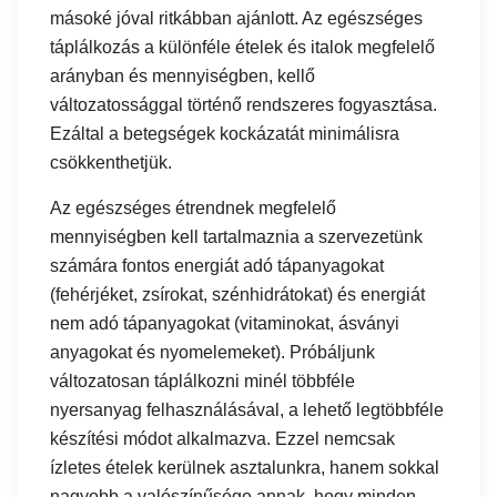
másoké jóval ritkábban ajánlott. Az egészséges
táplálkozás a különféle ételek és italok megfelelő
arányban és mennyiségben, kellő
változatossággal történő rendszeres fogyasztása.
Ezáltal a betegségek kockázatát minimálisra
csökkenthetjük.
Az egészséges étrendnek megfelelő
mennyiségben kell tartalmaznia a szervezetünk
számára fontos energiát adó tápanyagokat
(fehérjéket, zsírokat, szénhidrátokat) és energiát
nem adó tápanyagokat (vitaminokat, ásványi
anyagokat és nyomelemeket). Próbáljunk
változatosan táplálkozni minél többféle
nyersanyag felhasználásával, a lehető legtöbbféle
készítési módot alkalmazva. Ezzel nemcsak
ízletes ételek kerülnek asztalunkra, hanem sokkal
nagyobb a valószínűsége annak, hogy minden