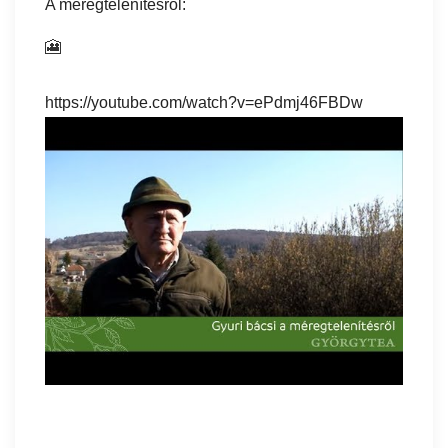
A méregtelenítésről:
🎦
https://youtube.com/watch?v=ePdmj46FBDw