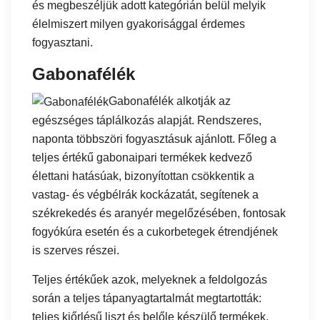
és megbeszéljük adott kategórián belül melyik
élelmiszert milyen gyakorisággal érdemes
fogyasztani.
Gabonafélék
Gabonafélék alkotják az
egészséges táplálkozás alapját. Rendszeres,
naponta többszöri fogyasztásuk ajánlott. Főleg a
teljes értékű gabonaipari termékek kedvező
élettani hatásúak, bizonyítottan csökkentik a
vastag- és végbélrák kockázatát, segítenek a
székrekedés és aranyér megelőzésében, fontosak
fogyókúra esetén és a cukorbetegek étrendjének
is szerves részei.
Teljes értékűek azok, melyeknek a feldolgozás
során a teljes tápanyagtartalmát megtartották:
teljes kiőrlésű liszt és belőle készülő termékek,