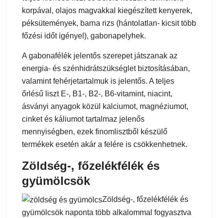
korpával, olajos magvakkal kiegészített kenyerek,
péksütemények, barna rizs (hántolatlan- kicsit több
főzési időt igényel), gabonapelyhek.
A gabonafélék jelentős szerepet játszanak az
energia- és szénhidrátszükséglet biztosításában,
valamint fehérjetartalmuk is jelentős. A teljes
őrlésű liszt E-, B1-, B2-, B6-vitamint, niacint,
ásványi anyagok közül kalciumot, magnéziumot,
cinket és káliumot tartalmaz jelenős
mennyiségben, ezek finomlisztből készülő
termékek esetén akár a felére is csökkenhetnek.
Zöldség-, főzelékfélék és
gyümölcsök
Zöldség-, főzelékfélék és
gyümölcsök naponta több alkalommal fogyasztva