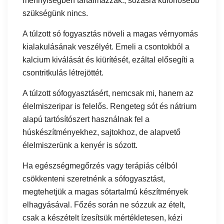
mennyiségben tartalmazzák., sózásra különösebb
szükségünk nincs.
A túlzott só fogyasztás növeli a magas vérnyomás
kialakulásának veszélyét. Emeli a csontokból a
kalcium kiválását és kiürítését, ezáltal elősegíti a
csontritkulás létrejöttét.
A túlzott sófogyasztásért, nemcsak mi, hanem az
élelmiszeripar is felelős. Rengeteg sót és nátrium
alapú tartósítószert használnak fel a
húskészítményekhez, sajtokhoz, de alapvető
élelmiszerünk a kenyér is sózott.
Ha egészségmegőrzés vagy terápiás célból
csökkenteni szeretnénk a sófogyasztást,
megtehetjük a magas sótartalmú készítmények
elhagyásával. Főzés során ne sózzuk az ételt,
csak a készételt ízesítsük mértékletesen, kézi