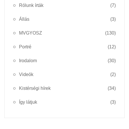
Rólunk írták
(7)
Állás
(3)
MVGYOSZ
(130)
Portré
(12)
Irodalom
(30)
Videók
(2)
Kistérségi hírek
(34)
Így látjuk
(3)