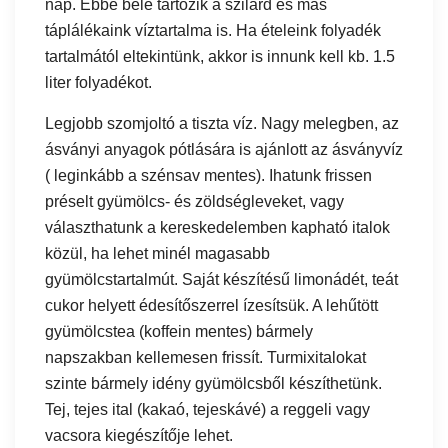
nap. Ebbe bele tartozik a szilárd és más
táplálékaink víztartalma is. Ha ételeink folyadék
tartalmától eltekintünk, akkor is innunk kell kb. 1.5
liter folyadékot.
Legjobb szomjoltó a tiszta víz. Nagy melegben, az
ásványi anyagok pótlására is ajánlott az ásványvíz
( leginkább a szénsav mentes). Ihatunk frissen
préselt gyümölcs- és zöldségleveket, vagy
választhatunk a kereskedelemben kapható italok
közül, ha lehet minél magasabb
gyümölcstartalmút. Saját készítésű limonádét, teát
cukor helyett édesítőszerrel ízesítsük. A lehűtött
gyümölcstea (koffein mentes) bármely
napszakban kellemesen frissít. Turmixitalokat
szinte bármely idény gyümölcsből készíthetünk.
Tej, tejes ital (kakaó, tejeskávé) a reggeli vagy
vacsora kiegészítője lehet.