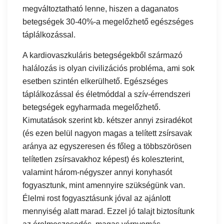
megváltoztatható lenne, hiszen a daganatos
betegségek 30-40%-a megelőzhető egészséges
táplálkozással.
A kardiovaszkuláris betegségekből származó
halálozás is olyan civilizációs probléma, ami sok
esetben szintén elkerülhető. Egészséges
táplálkozással és életmóddal a szív-érrendszeri
betegségek egyharmada megelőzhető.
Kimutatások szerint kb. kétszer annyi zsiradékot
(és ezen belül nagyon magas a telített zsírsavak
aránya az egyszeresen és főleg a többszörösen
telítetlen zsírsavakhoz képest) és koleszterint,
valamint három-négyszer annyi konyhasót
fogyasztunk, mint amennyire szükségünk van.
Élelmi rost fogyasztásunk jóval az ajánlott
mennyiség alatt marad. Ezzel jó talajt biztosítunk