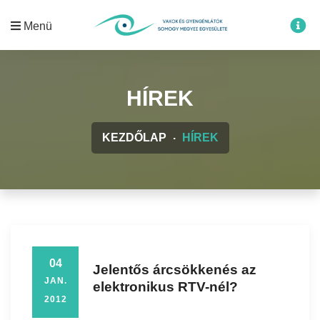
Menü
HÍREK
KEZDŐLAP
HÍREK
04
Jelentős árcsökkenés az
JAN.
elektronikus RTV-nél?
2012