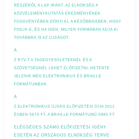
RÉSZÉRŐL A LAP IRÁNT. AZ ELNÖKSÉG A
KÖZVÉLEMÉNYKUTATÁS EREDMÉNYÉNEK
FÜGGVÉNYÉBEN DÖNTI EL A KÉSŐBBIEKBEN, HOGY
FOGJA-E, ÉS HA IGEN, MILYEN FORMÁBAN ADJA KI
TOVÁBBRA IS AZ ÚJSÁGOT.
A
Z RTV-T A TAGEGYESÜLETEKNÉL ÉS A
SZÖVETSÉGNÉL LEHET ELŐFIZETNI, HETENTE
JELENIK MEG ELEKTRONIKUS ÉS BRAILLE
FORMÁTUMBAN.
A
Z ELEKTRONIKUS ÚJSÁG ELŐFIZETÉSI DÍJA 2012.
ÉVBEN 5670 FT, A BRAILLE FORMÁTUMÚ 5985 FT.
ELÉGSÉGES SZÁMÚ ELŐFIZETÉSI IGÉNY
ESETÉN AZ ORSZÁGOS ELNÖKSÉG TERVE