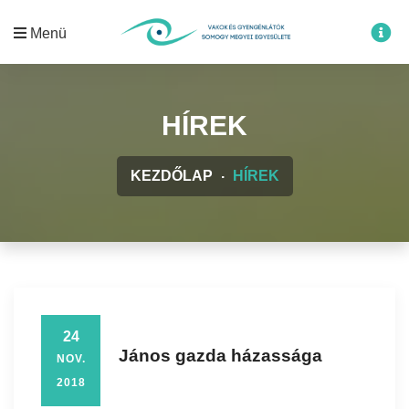
Menü
HÍREK
KEZDŐLAP
HÍREK
24
János gazda házassága
NOV.
2018