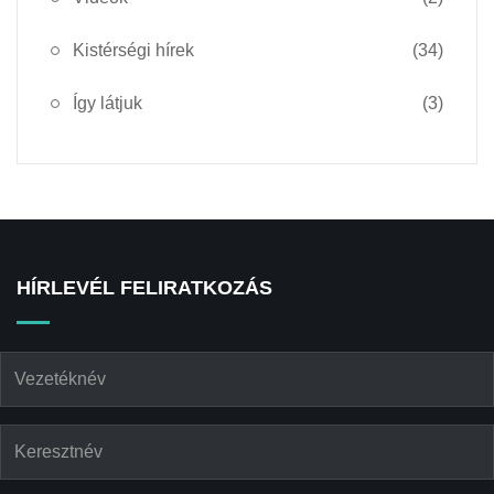
Kistérségi hírek
(34)
Így látjuk
(3)
HÍRLEVÉL FELIRATKOZÁS