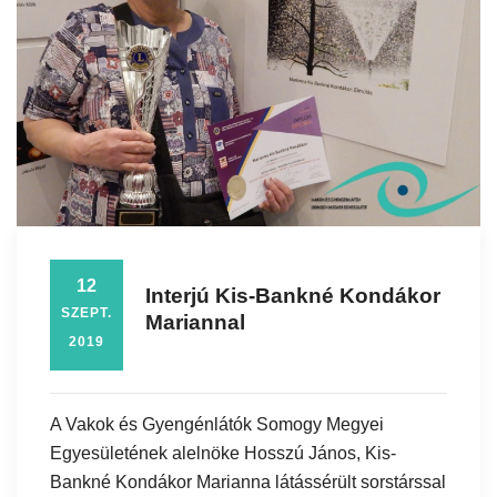
12
Interjú Kis-Bankné Kondákor
SZEPT.
Mariannal
2019
A Vakok és Gyengénlátók Somogy Megyei
Egyesületének alelnöke Hosszú János, Kis-
Bankné Kondákor Marianna látássérült sorstárssal