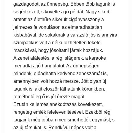
gazdagodott az ünnepség. Ebben több tagunk is
segédkezett, s követte a jó példát. Nagy sikert
aratott az élethűre sikerült cigányasszony a
jelmezes felvonuláson az elmaradhatatlan
kisbabával, de sokaknak a varázsló jós is annyira
szimpatikus volt a nélkülözhetetlen fekete
macskával, hogy jósoltatni jártak hozzájuk.
A zenei aláfestés, a régi slágerek, a karaoke
megadta a jó hangulatot. Az ünnepségen
mindenki előadhatta kedvenc zeneszámát is,
amennyiben volt hozzá mersze. Jött olyan új
tagunk is, akit először láthattunk körünkben,
remélhetőleg ő is jól érezte magát.
Ezután kellemes anekdótázás következett,
rengeteg emlék felelevenítésével. Ezekből régi
tagjaink még jobban megismerhették egymást, s
az új társukat is. Rendkívül népes volt a