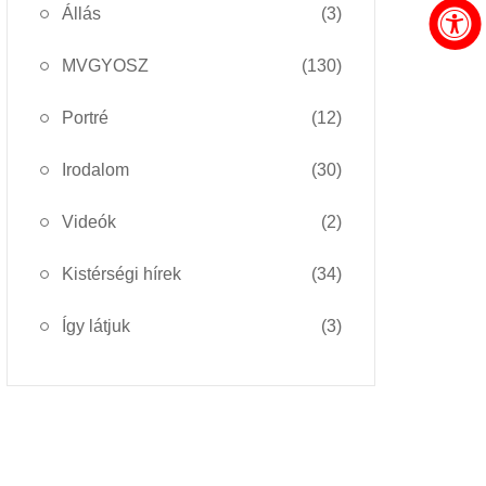
Állás
(3)
MVGYOSZ
(130)
Portré
(12)
Irodalom
(30)
Videók
(2)
Kistérségi hírek
(34)
Így látjuk
(3)