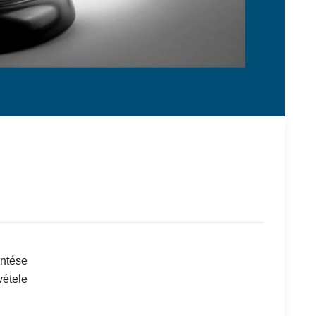
intése
vétele