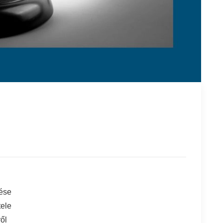
tése
tele
ől