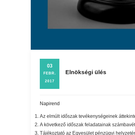
03
Elnökségi ülés
FEBR.
2017
Napirend
Az elmúlt időszak tevékenységeinek áttekin
A következő időszak feladatainak számbavé
Tájékoztató az Egyesület pénzügyi helyzetér