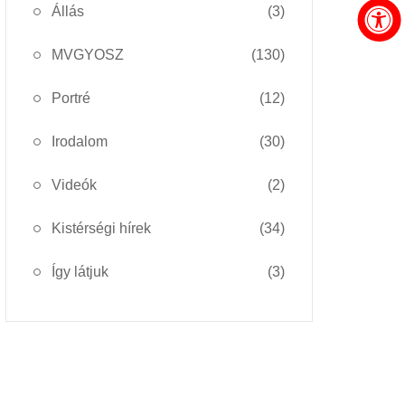
Állás
(3)
MVGYOSZ
(130)
Portré
(12)
Irodalom
(30)
Videók
(2)
Kistérségi hírek
(34)
Így látjuk
(3)