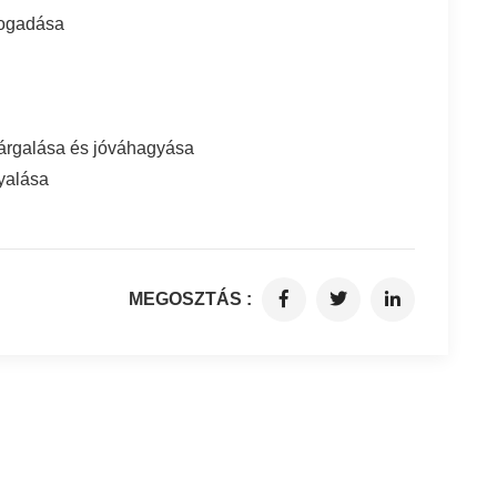
fogadása
tárgalása és jóváhagyása
yalása
MEGOSZTÁS :