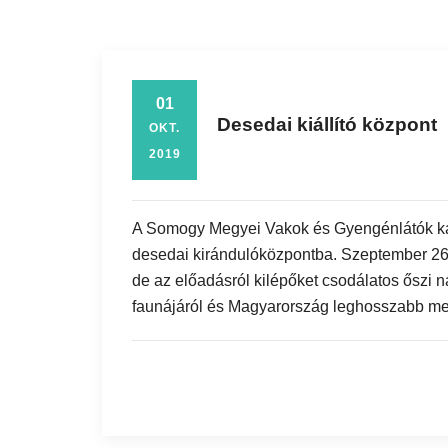
01
Desedai kiállító központ
OKT.
2019
A Somogy Megyei Vakok és Gyengénlátók kapo
desedai kirándulóközpontba. Szeptember 26.
de az előadásról kilépőket csodálatos őszi na
faunájáról és Magyarország leghosszabb mes