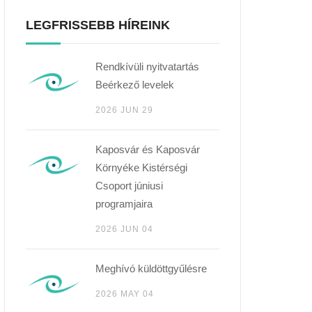
LEGFRISSEBB HÍREINK
Rendkívüli nyitvatartás
Beérkező levelek
2026 JUN 29
Kaposvár és Kaposvár
Környéke Kistérségi
Csoport júniusi
programjaira
2026 JUN 04
Meghívó küldöttgyűlésre
2026 MAY 04