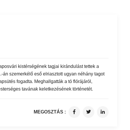
svári kistérségének tagjai kirándulást tettek a
-án szemerkélő eső elriasztott ugyan néhány tagot
psütés fogadta. Meghallgatták a tó flórájáról,
terséges tavának keletkezésének történetét.
MEGOSZTÁS :