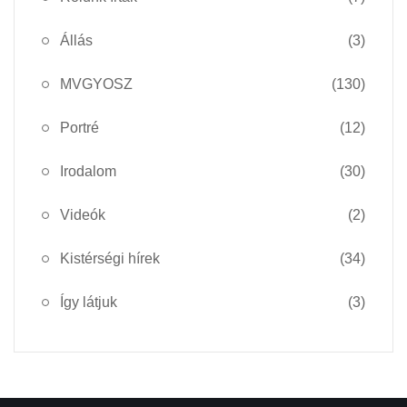
Állás
(3)
MVGYOSZ
(130)
Portré
(12)
Irodalom
(30)
Videók
(2)
Kistérségi hírek
(34)
Így látjuk
(3)