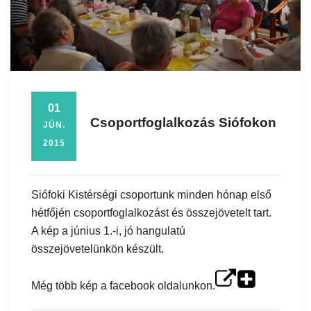
01
Csoportfoglalkozás Siófokon
JÚN.
2015
Siófoki Kistérségi csoportunk minden hónap első
hétfőjén csoportfoglalkozást és összejövetelt tart.
A kép a június 1.-i, jó hangulatú
összejövetelünkön készült.
Még több kép a facebook oldalunkon.