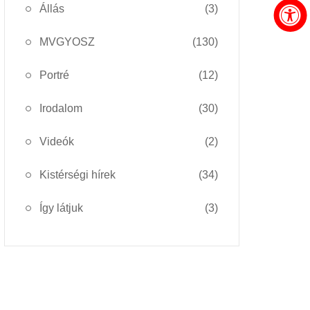
Állás
(3)
MVGYOSZ
(130)
Portré
(12)
Irodalom
(30)
Videók
(2)
Kistérségi hírek
(34)
Így látjuk
(3)