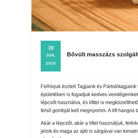
19
Bővült masszázs szolgál
JÚN.
2018
Felhívjuk tisztelt Tagjaink és Pártolótagjain
épületében is fogadjuk kedves vendégeinke
lépcsőt használva, és lifttel is megközelíthe
felső gombját kell megnyomni. A lift hangos t
Akár a lépcsőt, akár a liftet használjuk, felér
jelzik és maga az ajtó is sárgával van kimat