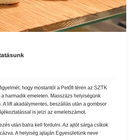
tatásunk
k figyelmét, hogy mostantól a Petőfi téren az SZTK
t a harmadik emeleten. Masszázs helyiségünk
tő. A lift akadálymentes, beszállás után a gombsor
ájékoztatással is jelzi az emeletszámot.
kezés után balra kell fordulni. Az ajtót sárga csíkok
ricázva. A helyiség ajtaján Egyesületünk neve