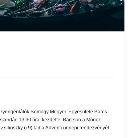
g
s Gyengénlátók Somogy Megyei Egyesülete Barcs
szerdán 13.30 órai kezdettel Barcson a Móricz
silinszky u 9) tartja Adventi ünnepi rendezvényét