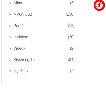
Állás
(3)
MVGYOSZ
(130)
Portré
(12)
Irodalom
(30)
Videók
(2)
Kistérségi hírek
(34)
Így látjuk
(3)