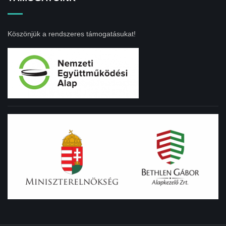
Köszönjük a rendszeres támogatásukat!