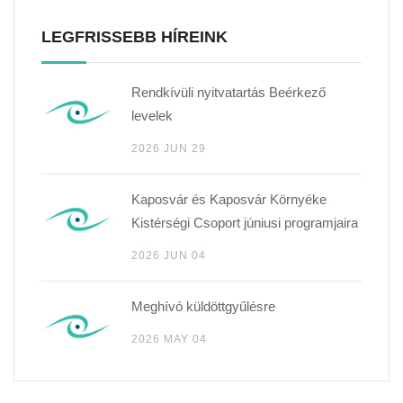
LEGFRISSEBB HÍREINK
Rendkívüli nyitvatartás Beérkező
levelek
2026 JUN 29
Kaposvár és Kaposvár Környéke
Kistérségi Csoport júniusi programjaira
2026 JUN 04
Meghívó küldöttgyűlésre
2026 MAY 04