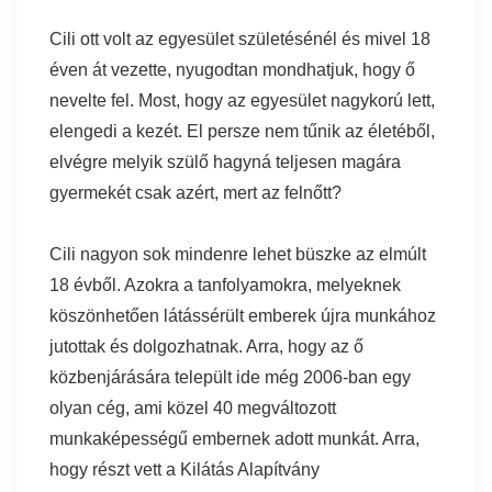
Cili ott volt az egyesület születésénél és mivel 18
éven át vezette, nyugodtan mondhatjuk, hogy ő
nevelte fel. Most, hogy az egyesület nagykorú lett,
elengedi a kezét. El persze nem tűnik az életéből,
elvégre melyik szülő hagyná teljesen magára
gyermekét csak azért, mert az felnőtt?
Cili nagyon sok mindenre lehet büszke az elmúlt
18 évből. Azokra a tanfolyamokra, melyeknek
köszönhetően látássérült emberek újra munkához
jutottak és dolgozhatnak. Arra, hogy az ő
közbenjárására települt ide még 2006-ban egy
olyan cég, ami közel 40 megváltozott
munkaképességű embernek adott munkát. Arra,
hogy részt vett a Kilátás Alapítvány