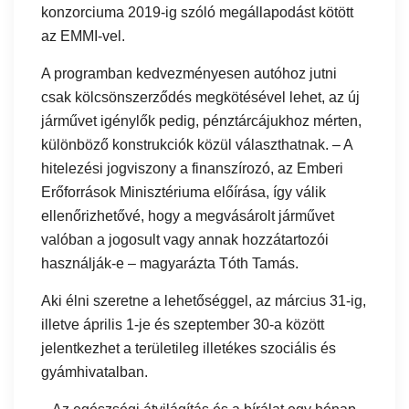
konzorciuma 2019-ig szóló megállapodást kötött
az EMMI-vel.
A programban kedvezményesen autóhoz jutni
csak kölcsönszerződés megkötésével lehet, az új
járművet igénylők pedig, pénztárcájukhoz mérten,
különböző konstrukciók közül választhatnak. – A
hitelezési jogviszony a finanszírozó, az Emberi
Erőforrások Minisztériuma előírása, így válik
ellenőrizhetővé, hogy a megvásárolt járművet
valóban a jogosult vagy annak hozzátartozói
használják-e – magyarázta Tóth Tamás.
Aki élni szeretne a lehetőséggel, az március 31-ig,
illetve április 1-je és szeptember 30-a között
jelentkezhet a területileg illetékes szociális és
gyámhivatalban.