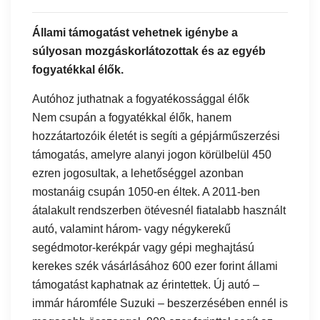
Állami támogatást vehetnek igénybe a
súlyosan mozgáskorlátozottak és az egyéb
fogyatékkal élők.
Autóhoz juthatnak a fogyatékossággal élők
Nem csupán a fogyatékkal élők, hanem
hozzátartozóik életét is segíti a gépjárműszerzési
támogatás, amelyre alanyi jogon körülbelül 450
ezren jogosultak, a lehetőséggel azonban
mostanáig csupán 1050-en éltek. A 2011-ben
átalakult rendszerben ötévesnél fiatalabb használt
autó, valamint három- vagy négykerekű
segédmotor-kerékpár vagy gépi meghajtású
kerekes szék vásárlásához 600 ezer forint állami
támogatást kaphatnak az érintettek. Új autó –
immár háromféle Suzuki – beszerzésében ennél is