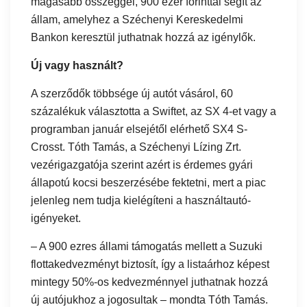
magasabb összeggel, 900 ezer forinttal segít az
állam, amelyhez a Széchenyi Kereskedelmi
Bankon keresztül juthatnak hozzá az igénylők.
Új vagy használt?
A szerződők többsége új autót vásárol, 60
százalékuk választotta a Swiftet, az SX 4-et vagy a
programban január elsejétől elérhető SX4 S-
Crosst. Tóth Tamás, a Széchenyi Lízing Zrt.
vezérigazgatója szerint azért is érdemes gyári
állapotú kocsi beszerzésébe fektetni, mert a piac
jelenleg nem tudja kielégíteni a használtautó-
igényeket.
– A 900 ezres állami támogatás mellett a Suzuki
flottakedvezményt biztosít, így a listaárhoz képest
mintegy 50%-os kedvezménnyel juthatnak hozzá
új autójukhoz a jogosultak – mondta Tóth Tamás.