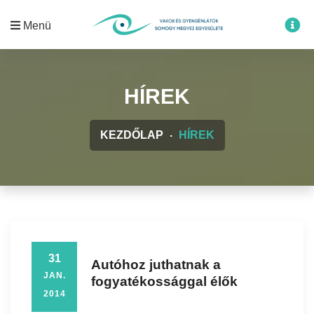
Menü
HÍREK
KEZDŐLAP
HÍREK
31
Autóhoz juthatnak a
JAN.
fogyatékossággal élők
2014