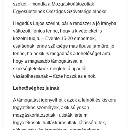
széket – mondta a Mozgáskorlátozottak
Egyesületeinek Országos Szövetsége elnöke.
Hegedűs Lajos szerint, bár a rendszer a jó irányba
változott, fontos lenne, hogy a kivételeket is
kezelni tudja. – Évente 15-20 embernek,
családnak lenne szüksége más típusú járműre, jó
lenne, ha nekik is megadnák a lehetőséget arra,
hogy a magasabb támogatással a
szükségleteiknek megfelelő új autót
vásárolhassanak – fűzte hozzá az elnök.
Lehetőséghez jutnak
A támogatást igényelhetik azok a felnőtt és kiskorú
fogyatékos személyek, akik súlyosan
mozgáskorlátozottak, utisták, értelmi
fogyatékosok, halláskárosultak, látássérültek,