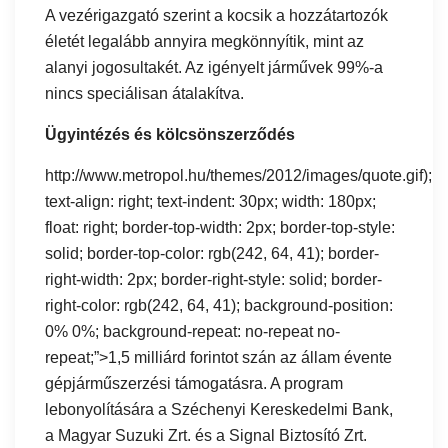
A vezérigazgató szerint a kocsik a hozzátartozók
életét legalább annyira megkönnyítik, mint az
alanyi jogosultakét. Az igényelt járművek 99%-a
nincs speciálisan átalakítva.
Ügyintézés és kölcsönszerződés
http://www.metropol.hu/themes/2012/images/quote.gif);
text-align: right; text-indent: 30px; width: 180px;
float: right; border-top-width: 2px; border-top-style:
solid; border-top-color: rgb(242, 64, 41); border-
right-width: 2px; border-right-style: solid; border-
right-color: rgb(242, 64, 41); background-position:
0% 0%; background-repeat: no-repeat no-
repeat;”>1,5 milliárd forintot szán az állam évente
gépjárműszerzési támogatásra. A program
lebonyolítására a Széchenyi Kereskedelmi Bank,
a Magyar Suzuki Zrt. és a Signal Biztosító Zrt.