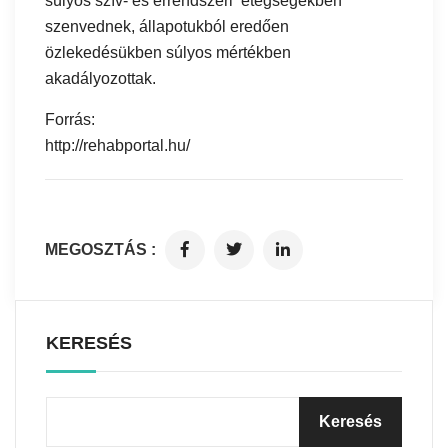
súlyos szív- és érrendszeri etegségekben
szenvednek, állapotukból eredően
özlekedésükben súlyos mértékben
akadályozottak.
Forrás:
http://rehabportal.hu/
MEGOSZTÁS :
KERESÉS