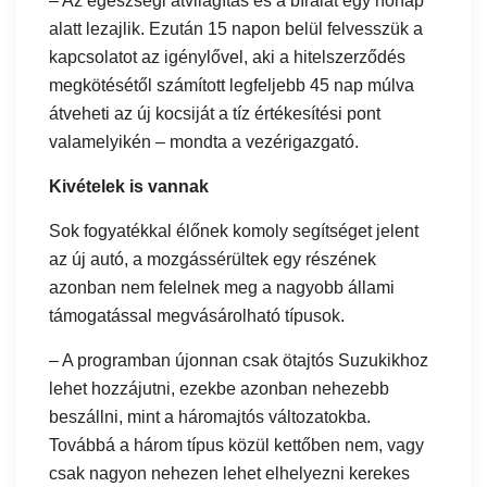
– Az egészségi átvilágítás és a bírálat egy hónap
alatt lezajlik. Ezután 15 napon belül felvesszük a
kapcsolatot az igénylővel, aki a hitelszerződés
megkötésétől számított legfeljebb 45 nap múlva
átveheti az új kocsiját a tíz értékesítési pont
valamelyikén – mondta a vezérigazgató.
Kivételek is vannak
Sok fogyatékkal élőnek komoly segítséget jelent
az új autó, a mozgássérültek egy részének
azonban nem felelnek meg a nagyobb állami
támogatással megvásárolható típusok.
– A programban újonnan csak ötajtós Suzukikhoz
lehet hozzájutni, ezekbe azonban nehezebb
beszállni, mint a háromajtós változatokba.
Továbbá a három típus közül kettőben nem, vagy
csak nagyon nehezen lehet elhelyezni kerekes