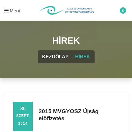
Menü
HÍREK
KEZDŐLAP
HÍREK
30
2015 MVGYOSZ Újság
SZEPT.
előfizetés
2014