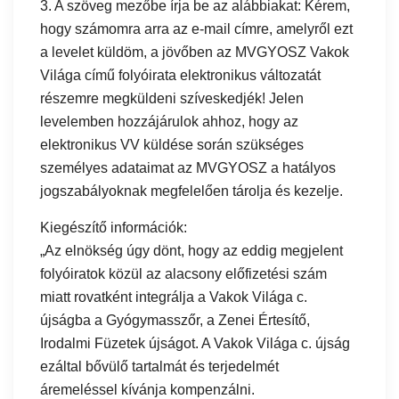
3. A szöveg mezőbe írja be az alábbiakat: Kérem,
hogy számomra arra az e-mail címre, amelyről ezt
a levelet küldöm, a jövőben az MVGYOSZ Vakok
Világa című folyóirata elektronikus változatát
részemre megküldeni szíveskedjék! Jelen
levelemben hozzájárulok ahhoz, hogy az
elektronikus VV küldése során szükséges
személyes adataimat az MVGYOSZ a hatályos
jogszabályoknak megfelelően tárolja és kezelje.
Kiegészítő információk:
„Az elnökség úgy dönt, hogy az eddig megjelent
folyóiratok közül az alacsony előfizetési szám
miatt rovatként integrálja a Vakok Világa c.
újságba a Gyógymasszőr, a Zenei Értesítő,
Irodalmi Füzetek újságot. A Vakok Világa c. újság
ezáltal bővülő tartalmát és terjedelmét
áremeléssel kívánja kompenzálni.