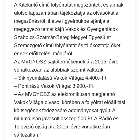
A Kitekintő című folyóiratát megszünteti, és annak
utolsó lapszámában tájékoztatja az olvasókat a
megszűnésről, illetve figyelmükbe ajánlja a
megegyező tematikájú Vakok és Gyengénlátók
Szabolcs-Szatmár-Bereg Megyei Egyesület
Szemezgető című folyóiratát és tájékoztatja őket
ennek előfizetési módjáról.
Az MVGYOSZ sajtótermékeinek ára 2015. évre
vonatkozóan az alábbiak szerint változik:
– Sík nyomtatású Vakok Világa: 4.400,- Ft
– Pontírású Vakok Világa: 3.900,- Ft
– Az MVGYOSZ az elektronikusan megjelenő
Vakok Világa olvasói körében a folyóirat előállítási
költségének fedezésére adományokat gyűjt. A
minimálisan javasolt összeg 500 Ft. A Rádió és
Televízió újság ára 2015. évre vonatkozóan
változatlan.”