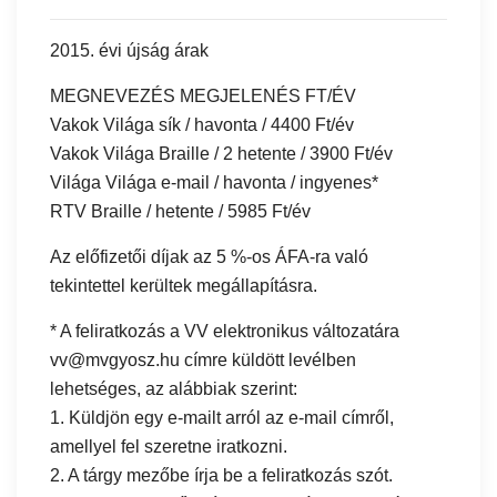
2015. évi újság árak
MEGNEVEZÉS MEGJELENÉS FT/ÉV
Vakok Világa sík / havonta / 4400 Ft/év
Vakok Világa Braille / 2 hetente / 3900 Ft/év
Világa Világa e-mail / havonta / ingyenes*
RTV Braille / hetente / 5985 Ft/év
Az előfizetői díjak az 5 %-os ÁFA-ra való
tekintettel kerültek megállapításra.
* A feliratkozás a VV elektronikus változatára
vv@mvgyosz.hu címre küldött levélben
lehetséges, az alábbiak szerint:
1. Küldjön egy e-mailt arról az e-mail címről,
amellyel fel szeretne iratkozni.
2. A tárgy mezőbe írja be a feliratkozás szót.